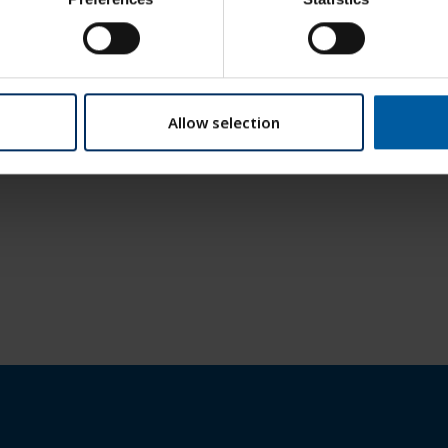
Zolid HT+ PS A3 98×1
id HT+ PS A3.5 98×16 F
189,00
€
199,00
€
IN DEN WARENKORB
IN DEN WARENKORB
Allow selection