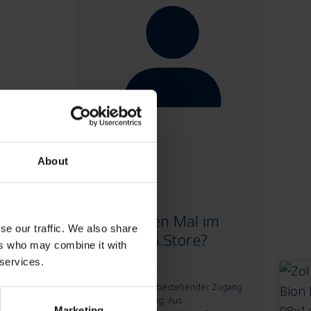
Anmelden
About
ion
Zum ersten Mal im
se our traffic. We also share
neuen AG.Store?
ers who may combine it with
 services.
Keine Sorge! Ihr bestehender Zugang
ist weiterhin gültig. Aus
Marketing