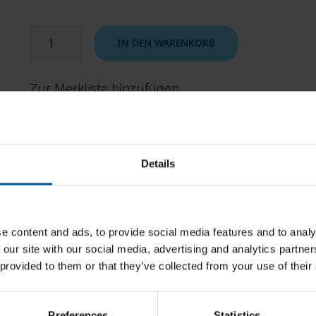
Zolid
IN DEN WARENKORB
Bion
D2
Zur Merkliste hinzufügen
98x25
F
Menge
Artikelnummer:
768369
Details
Kategorien:
CAD/CAM Materialien
,
Zirkonoxid
,
Zolid B
e content and ads, to provide social media features and to analy
 our site with our social media, advertising and analytics partn
 provided to them or that they’ve collected from your use of their
Preferences
Statistics