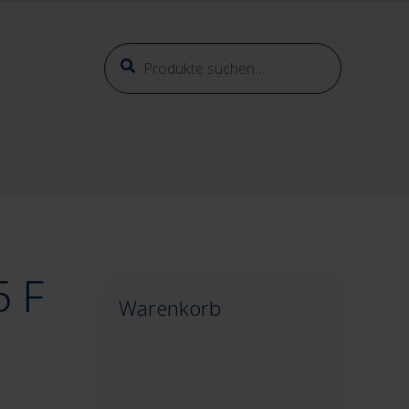
Suche
Suche
nach:
5 F
Warenkorb