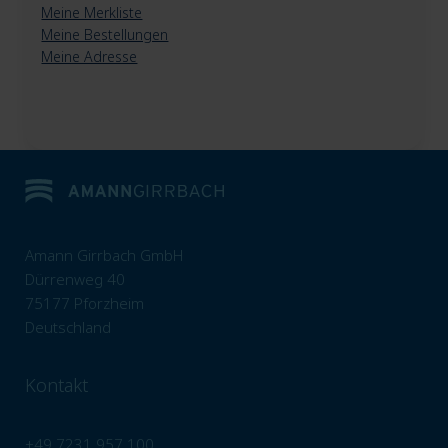
Meine Merkliste
Meine Bestellungen
Meine Adresse
Amann Girrbach GmbH
Dürrenweg 40
75177 Pforzheim
Deutschland
Kontakt
+49 7231 957 100