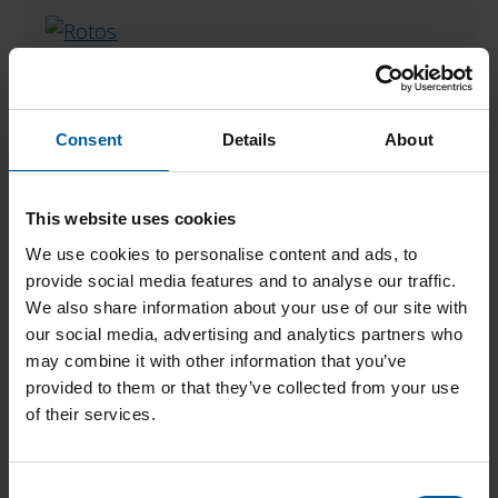
Fräser
Ihr Kontakt
Consent
Details
About
Mit dem neuen Webshop möchten wir Ihre
Bestellerfahrung weiter vereinfachen. Bestellen Sie
This website uses cookies
24/7 direkt aus Ihrem Labor oder Ihrer Praxis.
We use cookies to personalise content and ads, to
Haben Sie Fragen zu Ihrem Auftrag oder
provide social media features and to analyse our traffic.
benötigen Sie Support? Gerne sind wir für Sie
We also share information about your use of our site with
telefonisch unter der
+49 7231 957100
oder per E-
our social media, advertising and analytics partners who
Mail unter
germany@amanngirrbach.com
zu
may combine it with other information that you’ve
erreichen.
provided to them or that they’ve collected from your use
of their services.
C