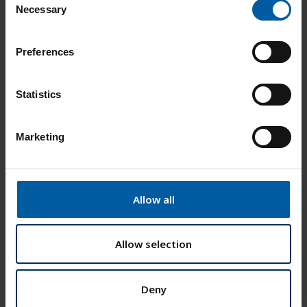
Necessary
o
n
s
Warenkorb
Preferences
e
n
t
Statistics
S
e
Marketing
l
e
c
t
Allow all
i
o
n
Allow selection
Deny