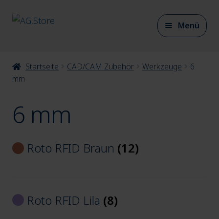
Zur
Zum
Menü
Navigation
Inhalt
springen
springen
Unter
Startseite
CAD/CAM Zubehör
Werkzeuge
6
CAD/CAM Materialien
auskla
mm
6 mm
Unter
CAD/CAM Zubehör
auskla
Roto RFID Braun
(12)
Unter
Werkzeuge
auskla
Roto RFID Lila
(8)
Unter
6 mm
auskla