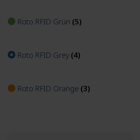
Unter
3 mm
Roto RFID Grün
(5)
auskla
Zubehör (CAD/CAM)
Roto RFID Grey
(4)
Zubehör (Zolid)
Zubehör (3D-Druck)
Roto RFID Orange
(3)
Unter
Artikulation
auskla
Unter
Modellherstellung