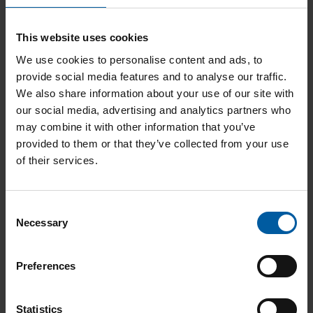
This website uses cookies
We use cookies to personalise content and ads, to
provide social media features and to analyse our traffic.
We also share information about your use of our site with
our social media, advertising and analytics partners who
may combine it with other information that you’ve
provided to them or that they’ve collected from your use
of their services.
Anmelden
C
Necessary
o
n
Zum ersten Mal im neuen AG.Store?
s
Preferences
e
n
Keine Sorge! Ihr bestehender Zugang ist weiterhin gültig. Aus
t
Statistics
Sicherheitsgründen müssen Sie allerdings Ihr Passwort