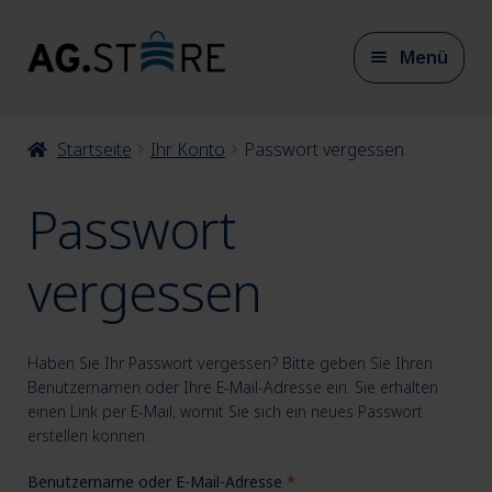
Zur
Zum
Menü
Navigation
Inhalt
springen
springen
Unter
Startseite
Ihr Konto
Passwort vergessen
CAD/CAM Materialien
auskla
Passwort
Unter
CAD/CAM Zubehör
vergessen
auskla
Unter
Artikulation
Haben Sie Ihr Passwort vergessen? Bitte geben Sie Ihren
auskla
Benutzernamen oder Ihre E-Mail-Adresse ein. Sie erhalten
einen Link per E-Mail, womit Sie sich ein neues Passwort
erstellen können.
Unter
Modellherstellung
auskla
Erforderlich
Benutzername oder E-Mail-Adresse
*