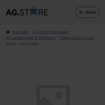
Zur
Zum
Menü
Navigation
Inhalt
springen
springen
Unter
Startseite
CAD/CAM Materialien
CAD/CAM Materialien
auskla
Verblendkeramik & Malfarben
Magic Colour Liquid
Magic Colour Glaze
Unter
CAD/CAM Zubehör
auskla
Unter
Artikulation
auskla
Unter
Modellherstellung
auskla