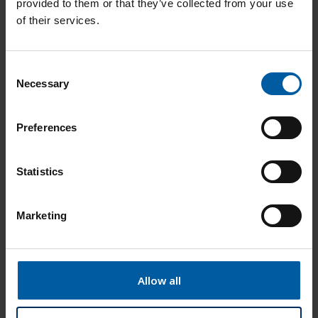
provided to them or that they’ve collected from your use
of their services.
C
Necessary
o
Warenkorb
n
s
Preferences
e
Ihre kundenspezifischen Preise werden ab dem
n
Warenkorb ersichtlich.
t
Statistics
S
e
Es befinden sich keine Produkte im Warenkorb.
Marketing
l
e
c
t
Allow all
i
o