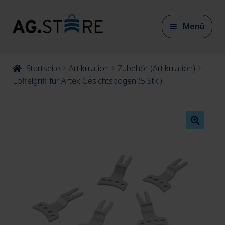
Zur
Zum
Menü
Navigation
Inhalt
springen
springen
Unter
Startseite
Artikulation
Zubehör (Artikulation)
CAD/CAM Materialien
auskla
Löffelgriff für Artex Gesichtsbogen (5 Stk.)
Unter
CAD/CAM Zubehör
auskla
Unter
Artikulation
auskla
Unter
Modellherstellung
auskla