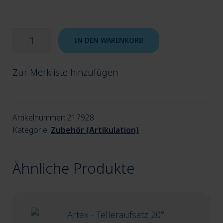
Löffelgriff
IN DEN WARENKORB
für
Artex
Zur Merkliste hinzufügen
Gesichtsbogen
(5
Stk.)
Artikelnummer:
217928
Menge
Kategorie:
Zubehör (Artikulation)
Ähnliche Produkte