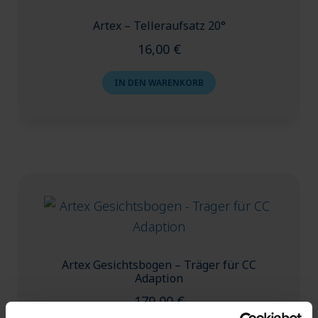
Artex – Telleraufsatz 20°
16,00
€
IN DEN WARENKORB
Artex Gesichtsbogen – Träger für CC
Adaption
179,00
€