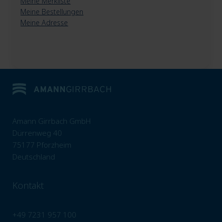
Meine Merkliste
Meine Bestellungen
Meine Adresse
Amann Girrbach GmbH
Dürrenweg 40
75177 Pforzheim
Deutschland
Kontakt
+49 7231 957 100