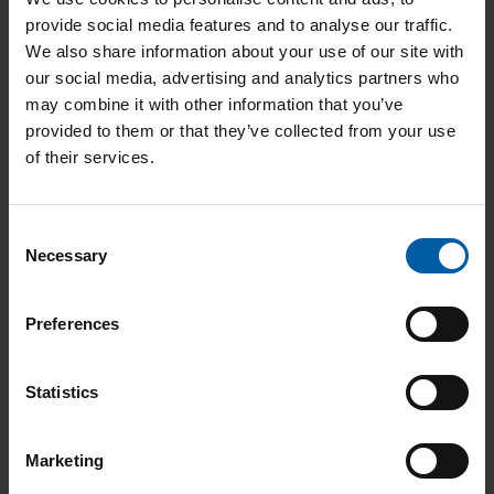
Warenkorb ersichtlich.
provide social media features and to analyse our traffic.
Zubehör (3D-Druck)
We also share information about your use of our site with
our social media, advertising and analytics partners who
Es befinden sich keine Produkte im Warenkorb.
Unter
may combine it with other information that you’ve
Artikulation
provided to them or that they’ve collected from your use
auskla
of their services.
Unter
Modellherstellung
C
auskla
Necessary
o
n
s
Preferences
e
n
t
Statistics
S
e
Marketing
l