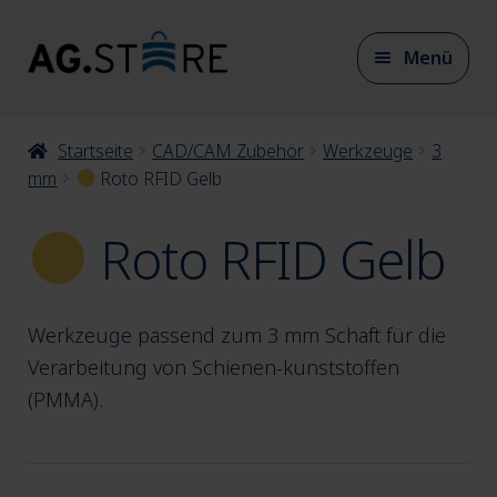
Zur
Zum
Menü
Navigation
Inhalt
springen
springen
Unter
Startseite
CAD/CAM Zubehör
Werkzeuge
3
CAD/CAM Materialien
auskla
mm
Roto RFID Gelb
Roto RFID Gelb
Unter
CAD/CAM Zubehör
auskla
Werkzeuge passend zum 3 mm Schaft für die
Unter
Werkzeuge
Verarbeitung von Schienen-kunststoffen
auskla
(PMMA).
Unter
6 mm
auskla