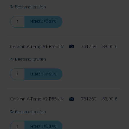
auskla
↻ Bestand prüfen
Unter
HINZUFÜGEN
Artikulation
auskla
Ceramill A-Temp A1 B55 UN
761259
83,00
€
Unter
Modellherstellung
auskla
↻ Bestand prüfen
HINZUFÜGEN
Ceramill A-Temp A2 B55 UN
761260
83,00
€
↻ Bestand prüfen
HINZUFÜGEN