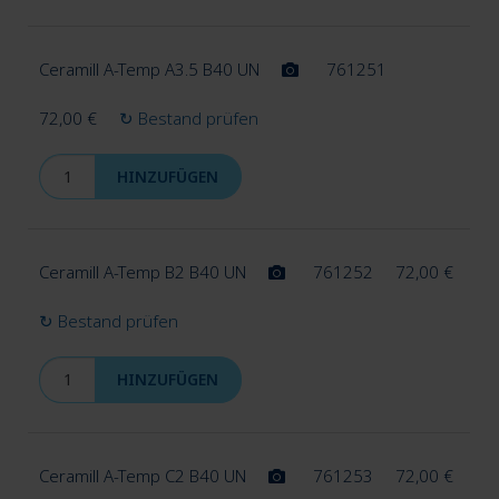
Ceramill Test
Ceramill A-Temp A3.5 B40 UN
761251
Ceramill Wax
72,00
€
↻ Bestand prüfen
Ultaire AKP Dentivera
HINZUFÜGEN
Unter
Liquids
auskla
Ceramill A-Temp B2 B40 UN
761252
72,00
€
Unter
Verblendkeramik & Malfarben
↻ Bestand prüfen
auskla
HINZUFÜGEN
Implantate
Unter
Ceramill A-Temp C2 B40 UN
761253
72,00
€
CAD/CAM Zubehör