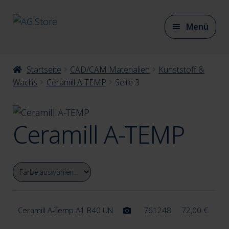
Zur
Zum
Menü
Navigation
Inhalt
springen
springen
Unter
Startseite
CAD/CAM Materialien
Kunststoff &
CAD/CAM Materialien
auskla
Wachs
Ceramill A-TEMP
Seite 3
Unter
Zirkonoxid
Ceramill A-TEMP
auskla
Unter
Metall
auskla
Unter
Ceramill A-Temp A1 B40 UN
761248
72,00
€
3D Druckmaterial
auskla