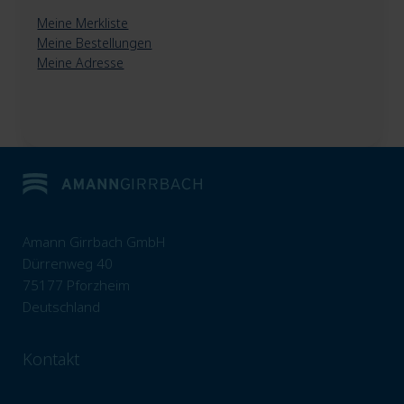
Meine Merkliste
Meine Bestellungen
Meine Adresse
Amann Girrbach GmbH
Dürrenweg 40
75177 Pforzheim
Deutschland
Kontakt