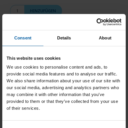
HINZUFÜGEN
Ceramill A-Temp A3.5 98x20
761361
71,00
€
Consent
Details
About
↻ Bestand prüfen
This website uses cookies
HINZUFÜGEN
We use cookies to personalise content and ads, to
provide social media features and to analyse our traffic.
We also share information about your use of our site with
Ceramill A-Temp B2 98x14
761362
53,00
€
our social media, advertising and analytics partners who
may combine it with other information that you’ve
↻ Bestand prüfen
provided to them or that they’ve collected from your use
of their services.
HINZUFÜGEN
C