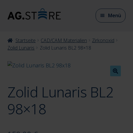
Zur
Zum
Menü
Navigation
Inhalt
springen
springen
Unter
Startseite
CAD/CAM Materialien
Zirkonoxid
CAD/CAM Materialien
auskla
Zolid Lunaris
Zolid Lunaris BL2 98×18
Unter
CAD/CAM Zubehör
auskla
Zolid Lunaris BL2
Unter
Artikulation
auskla
98×18
Unter
Modellherstellung
auskla