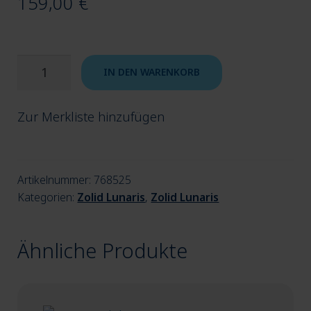
159,00
€
Zolid
IN DEN WARENKORB
Lunaris
BL2
Zur Merkliste hinzufügen
98x18
Menge
Artikelnummer:
768525
Kategorien:
Zolid Lunaris
,
Zolid Lunaris
Ähnliche Produkte