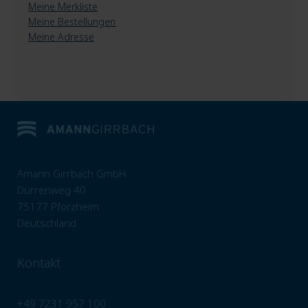
Meine Merkliste
Meine Bestellungen
Meine Adresse
Amann Girrbach GmbH
Dürrenweg 40
75177 Pforzheim
Deutschland
Kontakt
+49 7231 957 100