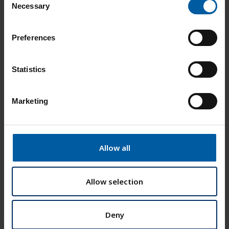
Necessary
o
n
s
Warenkorb
Preferences
e
n
t
Statistics
S
e
Marketing
l
e
c
t
Allow all
i
o
n
Allow selection
Deny