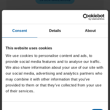
Consent
Details
About
This website uses cookies
Zolid Lunaris BL0 98×16
We use cookies to personalise content and ads, to
provide social media features and to analyse our traffic.
149,00
€
We also share information about your use of our site with
our social media, advertising and analytics partners who
IN DEN WARENKORB
may combine it with other information that you’ve
provided to them or that they’ve collected from your use
of their services.
C