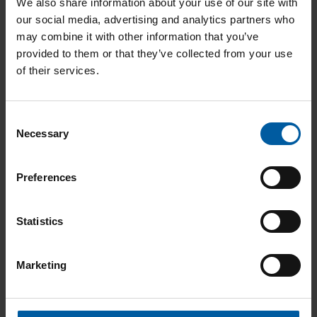
We also share information about your use of our site with
169,00
€
our social media, advertising and analytics partners who
may combine it with other information that you’ve
IN DEN WARENKORB
provided to them or that they’ve collected from your use
of their services.
C
Necessary
o
n
s
Preferences
e
n
t
Statistics
S
e
Marketing
l
e
c