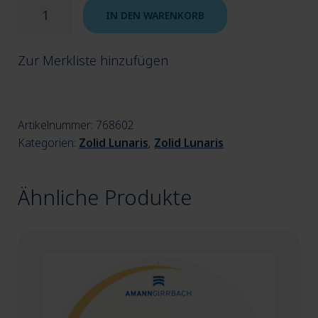
Zolid
IN DEN WARENKORB
Lunaris
B3
Zur Merkliste hinzufügen
98x12
Menge
Artikelnummer:
768602
Kategorien:
Zolid Lunaris
,
Zolid Lunaris
Ähnliche Produkte