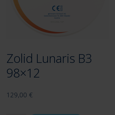
Zolid Lunaris B3
98×12
129,00
€