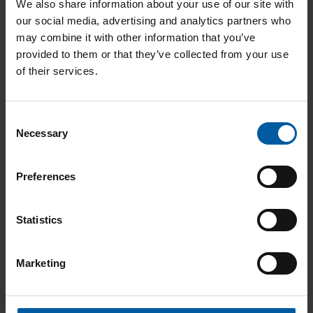
We also share information about your use of our site with
207,00
€
our social media, advertising and analytics partners who
may combine it with other information that you’ve
IN DEN WARENKORB
provided to them or that they’ve collected from your use
of their services.
C
Necessary
o
n
s
Preferences
e
n
t
Statistics
S
e
Marketing
l
e
c