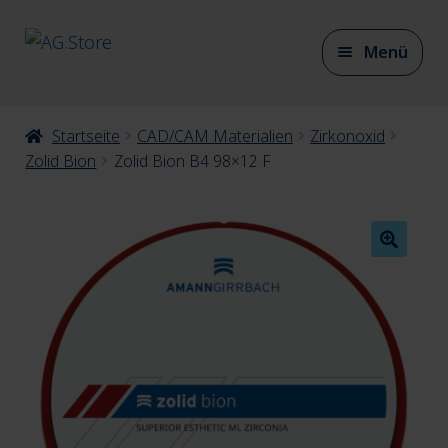
Zur
Zum
Menü
Navigation
Inhalt
springen
springen
Unter
Startseite
CAD/CAM Materialien
Zirkonoxid
CAD/CAM Materialien
auskla
Zolid Bion
Zolid Bion B4 98×12 F
Unter
CAD/CAM Zubehör
auskla
Unter
Artikulation
auskla
Unter
Modellherstellung
auskla