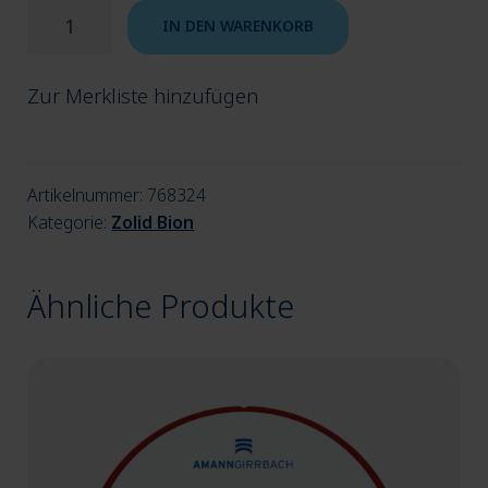
Zolid
IN DEN WARENKORB
Bion
B4
Zur Merkliste hinzufügen
98x12
F
Menge
Artikelnummer:
768324
Kategorie:
Zolid Bion
Ähnliche Produkte