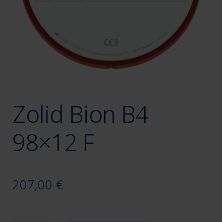
Zolid Bion B4
98×12 F
207,00
€