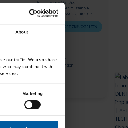
ist weiterhin gültig. Aus
Sicherheitsgründen müssen Sie
allerdings Ihr Passwort zurücksetzen.
JETZT PASSWORT ZURÜCKSETZEN
About
Meine Merkliste
se our traffic. We also share
Meine Bestellungen
ers who may combine it with
Meine Adresse
 services.
Marketing