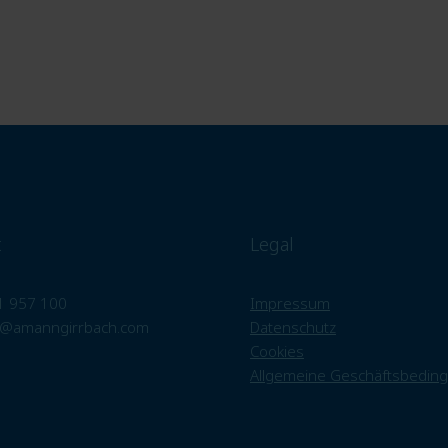
t
Legal
1 957 100
Impressum
@amanngirrbach.com
Datenschutz
Cookies
Allgemeine Geschäftsbedin