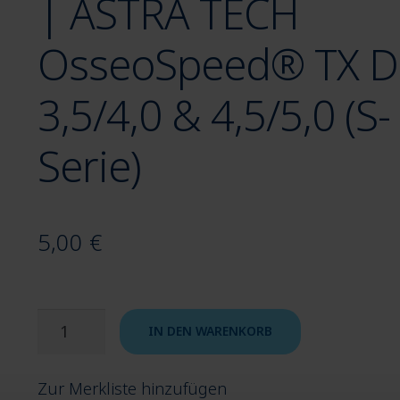
| ASTRA TECH
OsseoSpeed® TX D
3,5/4,0 & 4,5/5,0 (S-
Serie)
5,00
€
Laborschraube
IN DEN WARENKORB
DENTSPLY
Implants®
Zur Merkliste hinzufügen
|