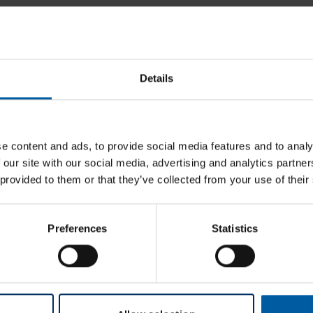
ASTRA
TECH
Artikelnummer:
S60L
OsseoSpeed®
Kategorie:
DENTSPLY Implants® | ASTRA TECH
TX
Details
OsseoSpeed® TX (S-Serie)
D
3,5/4,0
&
e content and ads, to provide social media features and to analy
4,5/5,0
 our site with our social media, advertising and analytics partn
hreibung
(S-
 provided to them or that they’ve collected from your use of their
Serie)
chichtet
Menge
Preferences
Statistics