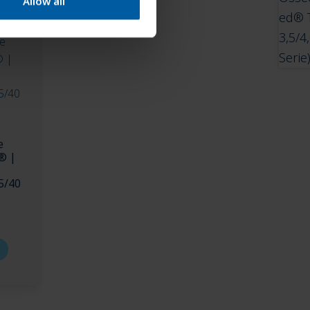
Allow all
e
® |
5/40