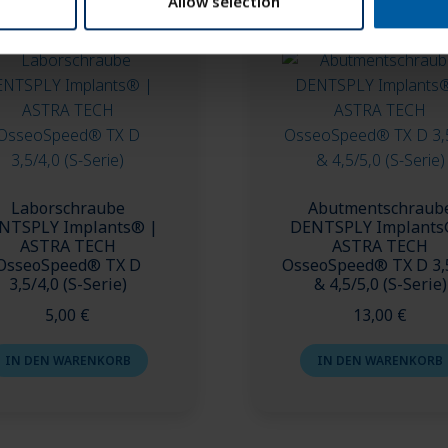
Allow selection
Laborschraube
Abutmentschraub
NTSPLY Implants® |
DENTSPLY Implants
ASTRA TECH
ASTRA TECH
OsseoSpeed® TX D
OsseoSpeed® TX D 3,
3,5/4,0 (S-Serie)
& 4,5/5,0 (S-Serie)
5,00
€
13,00
€
IN DEN WARENKORB
IN DEN WARENKORB