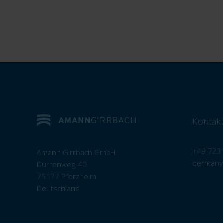
Kontak
+49 723
Amann Girrbach GmbH
germany
Dürrenweg 40
75177 Pforzheim
Deutschland