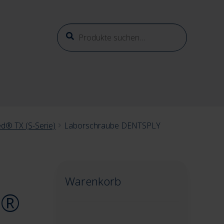
Suche
Suche
nach:
® TX (S-Serie)
Laborschraube DENTSPLY
Warenkorb
s®