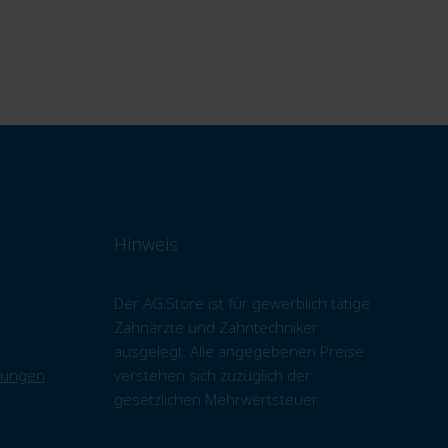
Hinweis
Der AG.Store ist für gewerblich tätige
Zahnärzte und Zahntechniker
ausgelegt. Alle angegebenen Preise
gungen
verstehen sich zuzüglich der
gesetzlichen Mehrwertsteuer.