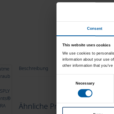
Consent
This website uses cookies
We use cookies to personalis
information about your use of
Besc
other information that you’ve
Beschreibung
C
rot bes
Necessary
o
n
s
e
Ähnliche Produkte
n
t