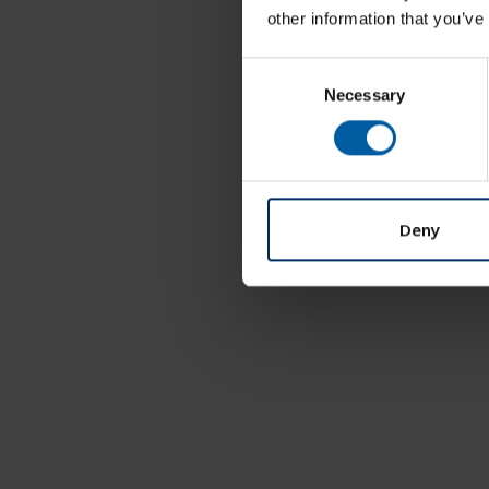
other information that you’ve
C
Necessary
o
n
s
e
n
t
Deny
S
e
l
e
c
t
i
o
n