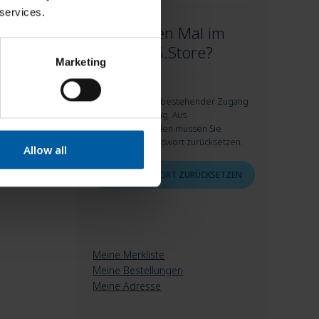
 services.
Zum ersten Mal im
neuen AG.Store?
Marketing
Keine Sorge! Ihr bestehender Zugang
ist weiterhin gültig. Aus
Sicherheitsgründen müssen Sie
allerdings Ihr Passwort zurücksetzen.
Allow all
JETZT PASSWORT ZURÜCKSETZEN
Meine Merkliste
Meine Bestellungen
Meine Adresse